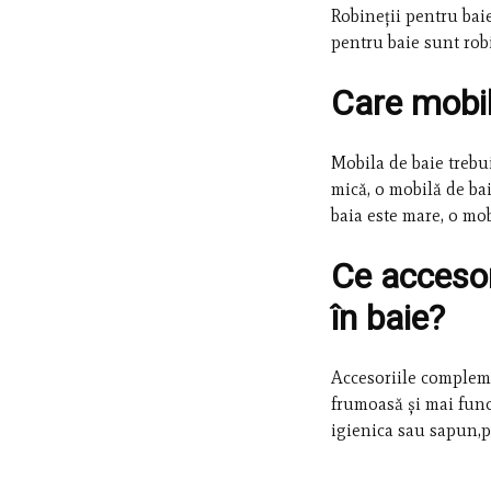
Robineții pentru baie 
pentru baie sunt robi
Care mobil
Mobila de baie trebui
mică, o mobilă de ba
baia este mare, o mob
Ce accesor
în baie?
Accesoriile compleme
frumoasă și mai func
igienica sau sapun,p