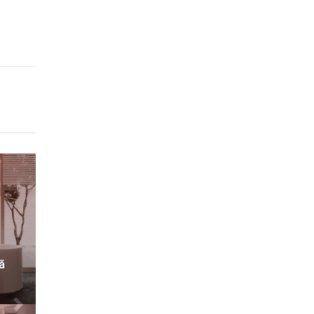
 Amenajări
nde
se Cool
Cluj