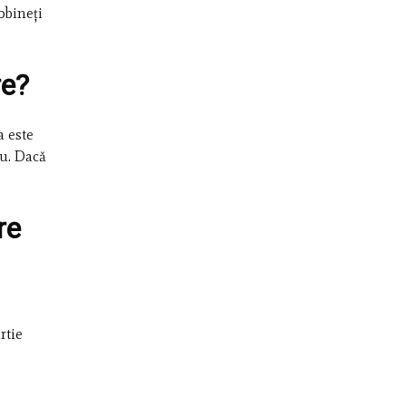
robineți
re?
a este
iu. Dacă
re
rtie