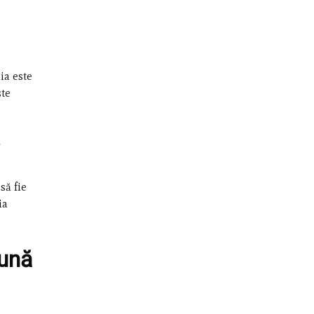
ia este
ste
să fie
ia
bună