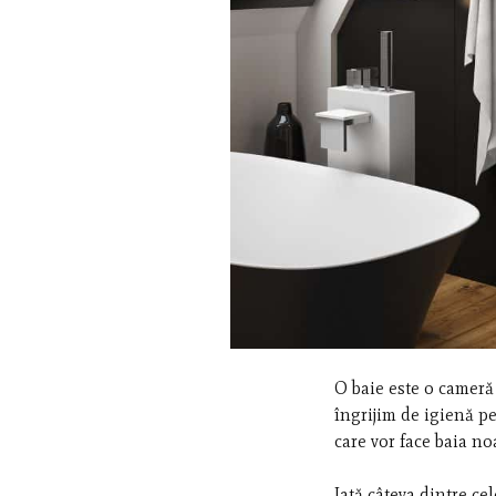
O baie este o cameră 
îngrijim de igienă p
care vor face baia no
Iată câteva dintre c