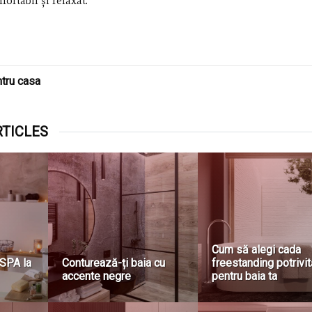
fortabil și relaxat.
ntru casa
RTICLES
10 Bloguri de Design pe
5 Idei Chic de
care să le Urmăreşti
Interioare și U
 de Faianță
pentru Doza Zilnică de
Găsești Produ
ntru Băi
Inspiraţie
pentru Casă în 