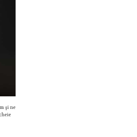
ăm și ne
 cheie