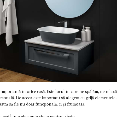
importantă în orice casă. Este locul în care ne spălăm, ne relax
ersonală. De aceea este important să alegem cu grijă elementele
astră să fie nu doar funcțională, ci și frumoasă.
ele mai bune elemente cheie pentru o baie: