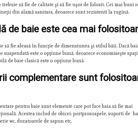
trebuie să fie de calitate și să fie ușor de folosit. Cei mai buni 
neții din alamă sanitara, deoarece sunt rezistenti la rugină.
ă de baie este cea mai folositoa
e să fie aleasă în funcție de dimensiunea și stilul băii. Dacă bai
ie suspendată este o opțiune bună, deoarece economisește spaț
ilă de baie clasică este o opțiune bună.
ii complementare sunt folositoa
ntare pentru baie sunt elemente care pot face baia să fie mai
țională. Acestea includ de obicei: portprosoapele, suporti de ha
erie wc, dozatoarele de sapun etc.