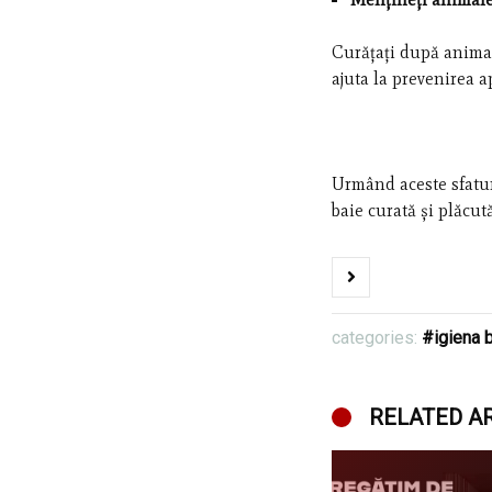
Curățați după animal
ajuta la prevenirea a
Urmând aceste sfatur
baie curată și plăcută
categories:
igiena b
RELATED A