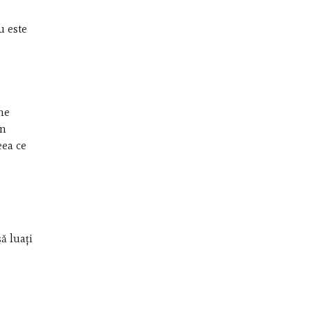
u este
ne
un
eea ce
ă luați