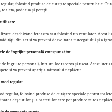
 regulat, folosind produse de curățare speciale pentru baie. Cur
, toaleta, podeaua și pereții.
utilizare
ilizare, deschizând fereastra sau folosind un ventilator. Acest l
midității din aer și va preveni dezvoltarea mucegaiului și a igras
ele de îngrijire personală corespunzător
de îngrijire personală într-un loc răcoros și uscat. Acest lucru 
spete și va preveni apariția mirosului neplăcut.
n mod regulat
mod regulat, folosind produse de curățare speciale pentru toalete
minarea deșeurilor și a bacteriilor care pot produce miros neplăc
le de companie curate