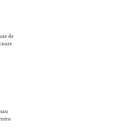
duse de
 cauze
 sau
entru