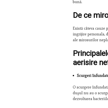
bună.
De ce miro
Există câteva cauze p
ingrijire personala,
ale mirosurilor nepla
Principale
aerisire ne
Scurgeri înfundat
O scurgere înfundată
dușul nu au o scurge
dezvoltarea bacteriil