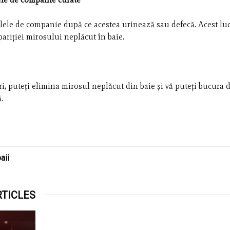
ele de companie după ce acestea urinează sau defecă. Acest lu
pariției mirosului neplăcut în baie.
i, puteți elimina mirosul neplăcut din baie și vă puteți bucura 
.
aii
RTICLES