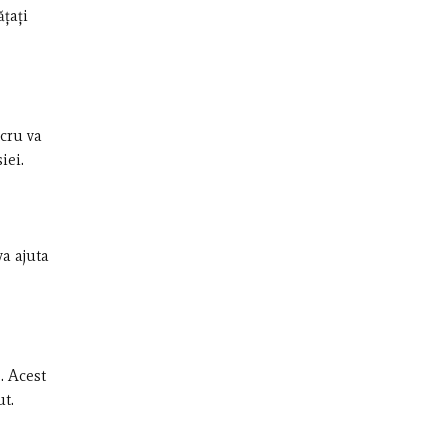
ățați
ucru va
iei.
va ajuta
. Acest
ut.