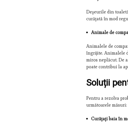
Deșeurile din toalet
curățată în mod regu
Animale de comp
Animalele de compani
îngrijite. Animalele
miros neplăcut. De a
poate contribui la ap
Soluții pe
Pentru a rezolva prob
următoarele măsuri:
Curățați baia în m