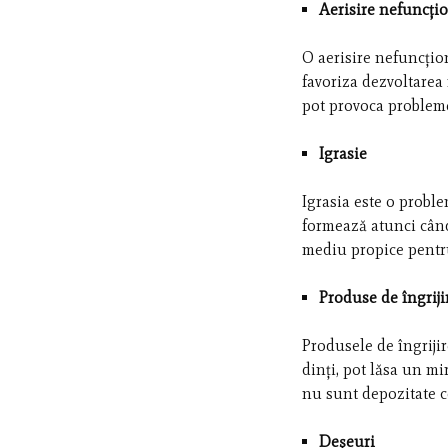
Aerisire nefuncți
O aerisire nefuncțio
favoriza dezvoltarea
pot provoca probleme
Igrasie
Igrasia este o proble
formează atunci când
mediu propice pentr
Produse de îngriji
Produsele de îngriji
dinți, pot lăsa un m
nu sunt depozitate c
Deșeuri