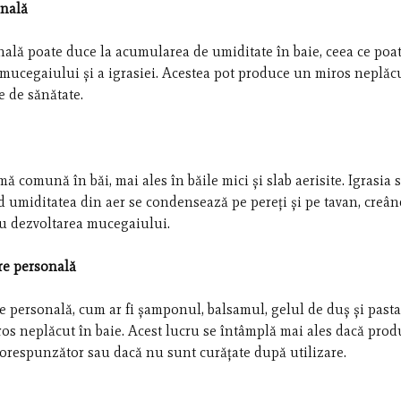
onală
nală poate duce la acumularea de umiditate în baie, ceea ce poa
 mucegaiului și a igrasiei. Acestea pot produce un miros neplăcu
 de sănătate.
mă comună în băi, mai ales în băile mici și slab aerisite. Igrasia 
 umiditatea din aer se condensează pe pereți și pe tavan, creâ
u dezvoltarea mucegaiului.
re personală
re personală, cum ar fi șamponul, balsamul, gelul de duș și past
iros neplăcut în baie. Acest lucru se întâmplă mai ales dacă prod
orespunzător sau dacă nu sunt curățate după utilizare.