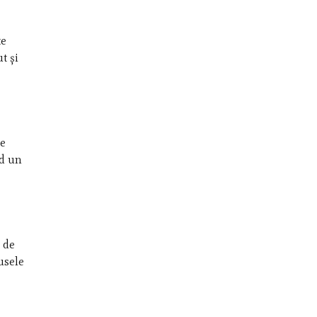
te
t și
se
nd un
a de
usele