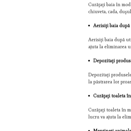
Curățați baia în mod
chiuveta, cada, dușul
Aerisiți baia după 
Aerisiți baia după ut
ajuta la eliminarea u
Depozitați produs
Depozitați produsele 
la păstrarea lor proa
Curățați toaleta î
Curățați toaleta în 
lucru va ajuta la eli
Mențineți animale