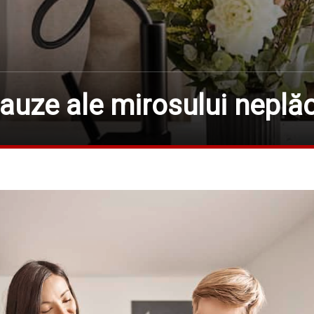
cauze ale mirosului neplăc