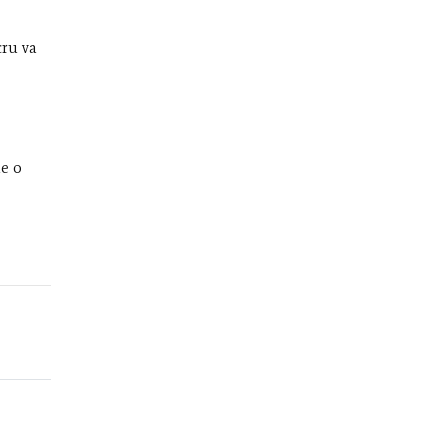
cru va
de o