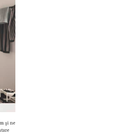
ăm și ne
stare