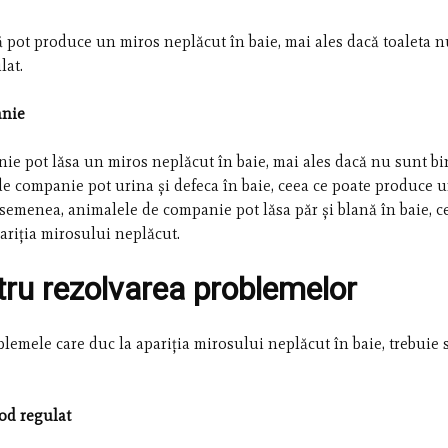
ă pot produce un miros neplăcut în baie, mai ales dacă toaleta n
lat.
anie
e pot lăsa un miros neplăcut în baie, mai ales dacă nu sunt bi
 de companie pot urina și defeca în baie, ceea ce poate produce 
semenea, animalele de companie pot lăsa păr și blană în baie, c
ariția mirosului neplăcut.
ntru rezolvarea problemelor
lemele care duc la apariția mirosului neplăcut în baie, trebuie s
od regulat