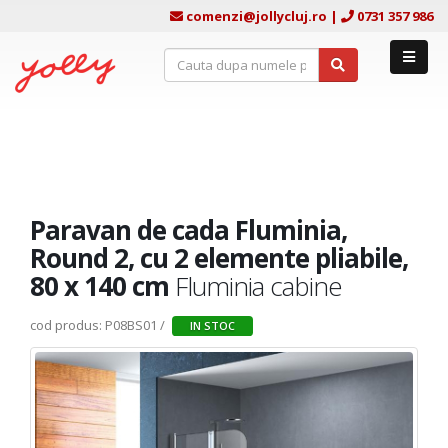
comenzi@jollycluj.ro
|
0731 357 986
Paravan de cada Fluminia,
Round 2, cu 2 elemente pliabile,
80 x 140 cm
Fluminia cabine
cod produs: P08BS01 /
IN STOC