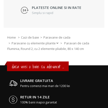
PLATESTE ONLINE SI IN RATE
Simplu si rapid
Home
Cazi de baie
Paravane de cada
Paravane cu elemente pliante
>
Paravan de cada
Fluminia, Round 2, cu 2 elemente pliabile, 80 x 140 cm
daca vrei o baie cu adevarat ...
LIVRARE GRATUITA
Pentru comenzi mai mari de 1200 lei
RETUR IN 14 ZILE
100% banii inapoi garantat