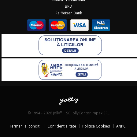
BRD
Raiffeisen Bank
®
© 1994 - 2026 Jolly
| SC JollyContor Impex SRL
Termeni si conditii
Confidentialitate
Politica Cookies
ANPC