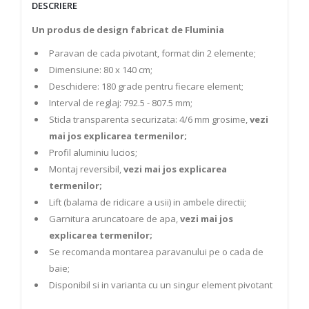
DESCRIERE
Un produs de design fabricat de Fluminia
Paravan de cada pivotant, format din 2 elemente;
Dimensiune: 80 x 140 cm;
Deschidere: 180 grade pentru fiecare element;
Interval de reglaj: 792.5 - 807.5 mm;
Sticla transparenta securizata: 4/6 mm grosime,
vezi
mai jos explicarea termenilor;
Profil aluminiu lucios;
Montaj reversibil,
vezi mai jos explicarea
termenilor;
Lift (balama de ridicare a usii) in ambele directii;
Garnitura aruncatoare de apa,
vezi mai jos
explicarea termenilor;
Se recomanda montarea paravanului pe o cada de
baie;
Disponibil si in varianta cu un singur element pivotant