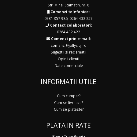
Str. Mihai Stamatin, nr. 8
Comenzi telefonice:
0731 357 986
,
0264 432 257
Contact colaboratori:
0264 432 422
Comenzi prin e-mail:
comenzi@jollycluj.ro
Sugestii si reclamatii
Opinii clienti
Date comerciale
INFORMATII UTILE
Cum cumpar?
Cum se livreaza?
Cum se plateste?
PLATA IN RATE
Banca Transilvania