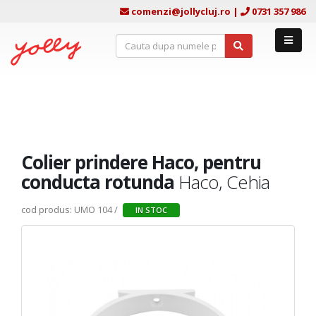
comenzi@jollycluj.ro
|
0731 357 986
Colier prindere Haco, pentru
conducta rotunda
Haco, Cehia
cod produs: UMO 104 /
IN STOC