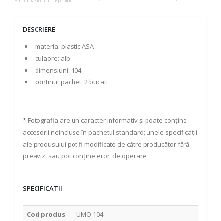
*in limita stocului disponibil
DESCRIERE
materia: plastic ASA
culaore: alb
dimensiuni: 104
continut pachet: 2 bucati
*
Fotografia are un caracter informativ și poate conține
accesorii neincluse în pachetul standard; unele specificații
ale produsului pot fi modificate de către producător fără
preaviz, sau pot conține erori de operare.
SPECIFICATII
Cod produs
UMO 104