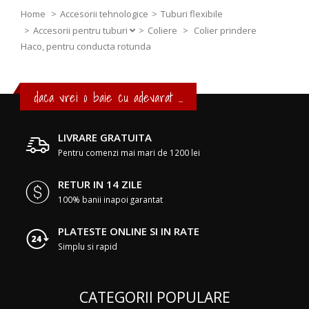
Home
Accesorii tehnologice
Tuburi flexibile
Accesorii pentru tuburi
Coliere
>
Colier prindere
Haco, pentru conducta rotunda
daca vrei o baie cu adevarat ...
LIVRARE GRATUITA
Pentru comenzi mai mari de 1200 lei
RETUR IN 14 ZILE
100% banii inapoi garantat
PLATESTE ONLINE SI IN RATE
Simplu si rapid
CATEGORII POPULARE