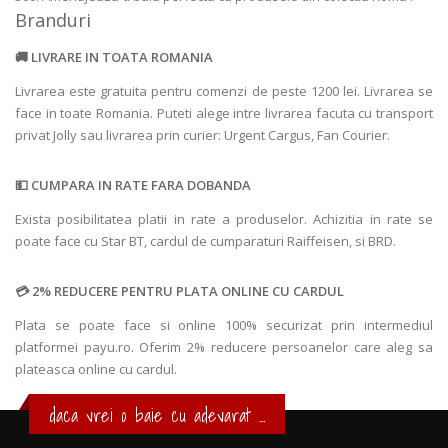
Branduri
LIVRARE IN TOATA ROMANIA
Livrarea este gratuita pentru comenzi de peste 1200 lei. Livrarea se
face in toate Romania. Puteti alege intre livrarea facuta cu transport
privat Jolly sau livrarea prin curier: Urgent Cargus, Fan Courier.
CUMPARA IN RATE FARA DOBANDA
Exista posibilitatea platii in rate a produselor. Achizitia in rate se
poate face cu Star BT, cardul de cumparaturi Raiffeisen, si BRD.
2% REDUCERE PENTRU PLATA ONLINE CU CARDUL
Plata se poate face si online 100% securizat prin intermediul
platformei payu.ro. Oferim 2% reducere persoanelor care aleg sa
plateasca online cu cardul.
daca vrei o baie cu adevarat ...