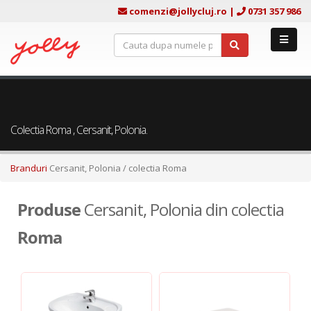
comenzi@jollycluj.ro
|
0731 357 986
Colectia Roma , Cersanit, Polonia.
Branduri
Cersanit, Polonia
/ colectia Roma
Produse
Cersanit, Polonia din colectia
Roma