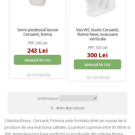
Semi-piedestal lavoar
Vas WC stativ Cersanit,
Cersanit, Roma
Roma New, evacuare
verticala
PRP: 260 Lei
PRP: 320 Lei
243 Lei
300 Lei
ADAUGĂ ÎN COȘ
ADAUGĂ ÎN COȘ
la comanda
la comanda
ordoneaza
1 - 4
din
4
produse
Colectia Roma , Cersanit, Polonia este formata dintr-un numar de 4
produse de cea mai buna calitate, cu preturi cuprinse intre 81.68 lei si
300. Amenajeaza-ti baia perfecta cu produsele din colectia Roma .