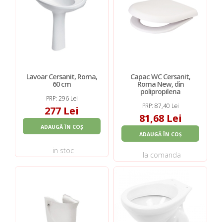
Lavoar Cersanit, Roma,
Capac WC Cersanit,
60 cm
Roma New, din
polipropilena
PRP: 296 Lei
PRP: 87,40 Lei
277 Lei
81,68 Lei
ADAUGĂ ÎN COȘ
ADAUGĂ ÎN COȘ
in stoc
la comanda