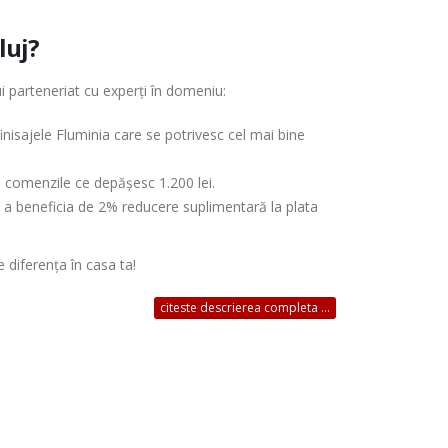
luj?
ui parteneriat cu experți în domeniu:
inisajele Fluminia care se potrivesc cel mai bine
ru comenzile ce depășesc 1.200 lei.
 de a beneficia de 2% reducere suplimentară la plata
 diferența în casa ta!
citeste descrierea completa ...