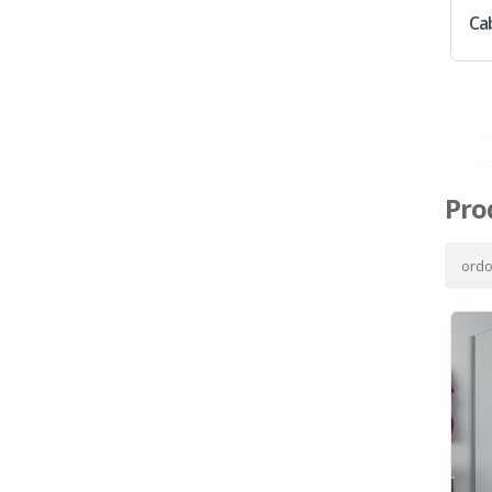
Ca
Pro
ord