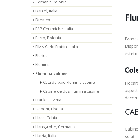
Cersanit, Polonia
Daniel, Italia
Flu
Dremex
FAP Ceramiche, Italia
Ferro, Polonia
Brandu
Dispon
FIMA Carlo Frattini, Italia
esteti
Florida
Fluminia
Cole
Fluminia cabine
Cazi de baie Fluminia cabine
Fiecare
aspectu
Cabine de dus Fluminia cabine
decorur
Franke, Elvetia
Geberit, Elvetia
CAB
Haco, Cehia
Hansgrohe, Germania
Cabine
Hatria, Italia
soluții