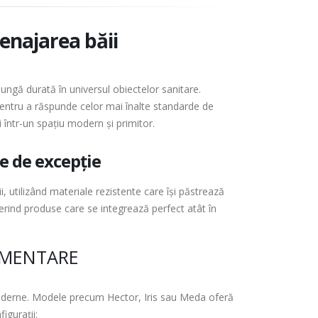
enajarea băii
ngă durată în universul obiectelor sanitare.
 pentru a răspunde celor mai înalte standarde de
 într-un spațiu modern și primitor.
je de excepție
i, utilizând materiale rezistente care își păstrează
oferind produse care se integrează perfect atât în
IMENTARE
moderne. Modele precum Hector, Iris sau Meda oferă
igurații: