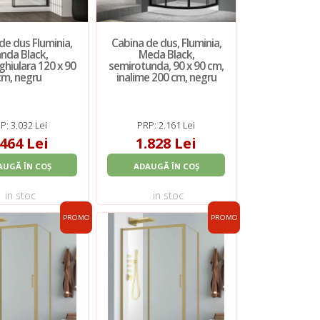
de dus Fluminia,
Cabina de dus, Fluminia,
nda Black,
Meda Black,
hiulara 120 x 90
semirotunda, 90 x 90 cm,
cm, negru
inalime 200 cm, negru
P: 3.032 Lei
PRP: 2.161 Lei
.464 Lei
1.828 Lei
AUGĂ ÎN COȘ
ADAUGĂ ÎN COȘ
in stoc
in stoc
PROMO
PROMO