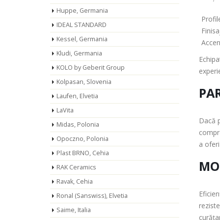
Huppe, Germania
Profil
IDEAL STANDARD
Finisa
Kessel, Germania
Accent
Kludi, Germania
Echipat
KOLO by Geberit Group
experi
Kolpasan, Slovenia
PAR
Laufen, Elvetia
LaVita
Dacă p
Midas, Polonia
compro
Opoczno, Polonia
a ofer
Plast BRNO, Cehia
MOB
RAK Ceramics
Ravak, Cehia
Eficie
Ronal (Sanswiss), Elvetia
reziste
Saime, Italia
curăța