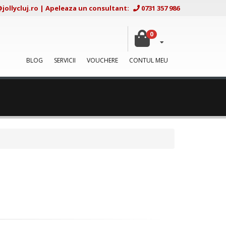
ollycluj.ro
|
Apeleaza un consultant:
0731 357 986
0
BLOG
SERVICII
VOUCHERE
CONTUL MEU