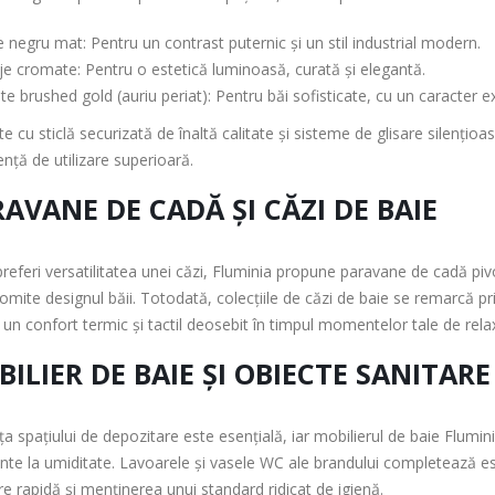
e negru mat: Pentru un contrast puternic și un stil industrial modern.
je cromate: Pentru o estetică luminoasă, curată și elegantă.
e brushed gold (auriu periat): Pentru băi sofisticate, cu un caracter ex
e cu sticlă securizată de înaltă calitate și sisteme de glisare silențio
ență de utilizare superioară.
AVANE DE CADĂ ȘI CĂZI DE BAIE
referi versatilitatea unei căzi, Fluminia propune paravane de cadă pivo
mite designul băii. Totodată, colecțiile de căzi de baie se remarcă pri
i un confort termic și tactil deosebit în timpul momentelor tale de rela
ILIER DE BAIE ȘI OBIECTE SANITARE
nța spațiului de depozitare este esențială, iar mobilierul de baie Flum
nte la umiditate. Lavoarele și vasele WC ale brandului completează estet
re rapidă și menținerea unui standard ridicat de igienă.