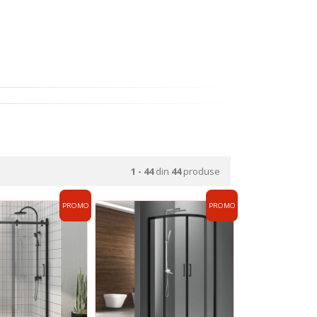
1 - 44
din
44
produse
PROMO
PROMO