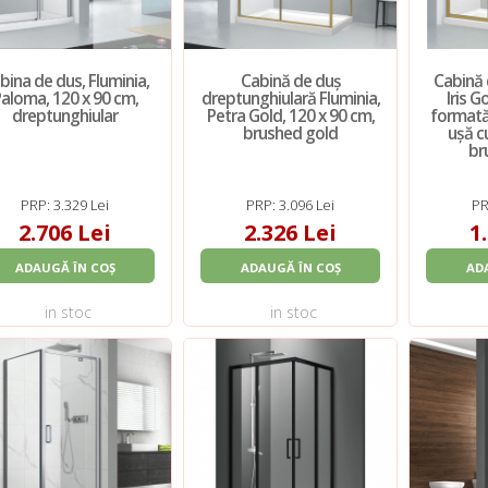
bina de dus, Fluminia,
Cabină de duș
Cabină 
aloma, 120 x 90 cm,
dreptunghiulară Fluminia,
Iris 
dreptunghiular
Petra Gold, 120 x 90 cm,
formată 
brushed gold
ușă cu
br
PRP: 3.329 Lei
PRP: 3.096 Lei
PR
2.706 Lei
2.326 Lei
1
ADAUGĂ ÎN COȘ
ADAUGĂ ÎN COȘ
AD
in stoc
in stoc