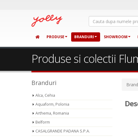
PRODUSE
BRANDURI
SHOWROOM
Produse si colectii Flu
Branduri
Brand
Alca, Cehia
Des
Aquaform, Polonia
Arthema, Romania
Belform
CASALGRANDE PADANA S.P.A.