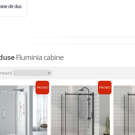
bine de dus
duse
Fluminia cabine
onează
PROMO
PROMO