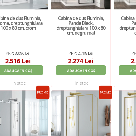
bina de dus Fluminia,
Cabina de dus Fluminia,
Cabina 
loma, dreptunghiulara
Panda Black,
Pa
100 x 80 cm, crom
dreptunghiulara 100 x 80
dreptung
cm, negru mat
PRP: 3.096 Lei
PRP: 2.798 Lei
PR
2.516 Lei
2.274 Lei
2
ADAUGĂ ÎN COȘ
ADAUGĂ ÎN COȘ
AD
in stoc
in stoc
PROMO
PROMO