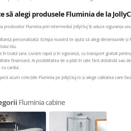
e să alegi produsele Fluminia de la JollyC
ia produselor Fluminia prin intermediul JollyCluj îți aduce siguranța un
tanță personalizată: Echipa noastră te ajută să alegi dimensiunile și f
tului tău.
e în toată țara: Livrăm rapid și în siguranță, cu transport gratuit pent
ilitate financiară: Ai posibilitatea de a plăti în rate fără dobândă sau
 cu cardul.
ră acum colecțiile Fluminia pe JollyCluj.ro și alege calitatea care face
egorii
Fluminia cabine