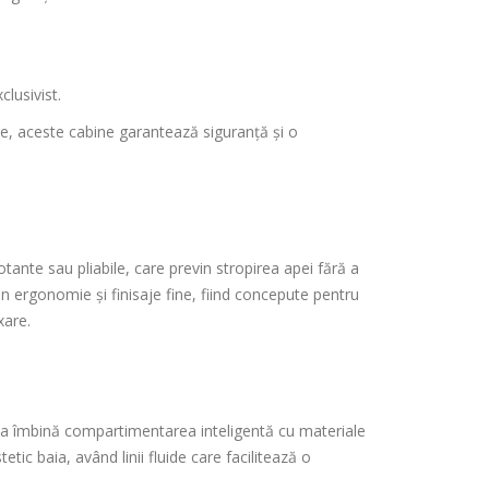
clusivist.
ase, aceste cabine garantează siguranță și o
tante sau pliabile, care previn stropirea apei fără a
n ergonomie și finisaje fine, fiind concepute pentru
xare.
inia îmbină compartimentarea inteligentă cu materiale
ic baia, având linii fluide care facilitează o