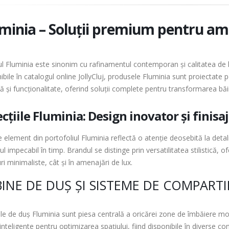
minia – Soluții premium pentru am
l Fluminia este sinonim cu rafinamentul contemporan și calitatea de lu
ibile în catalogul online JollyCluj, produsele Fluminia sunt proiectate
că și funcționalitate, oferind soluții complete pentru transformarea băii
cțiile Fluminia: Design inovator și finisa
 element din portofoliul Fluminia reflectă o atenție deosebită la detali
l impecabil în timp. Brandul se distinge prin versatilitatea stilistică, 
i minimaliste, cât și în amenajări de lux.
INE DE DUȘ ȘI SISTEME DE COMPART
le de duș Fluminia sunt piesa centrală a oricărei zone de îmbăiere 
 inteligente pentru optimizarea spațiului, fiind disponibile în diverse conf