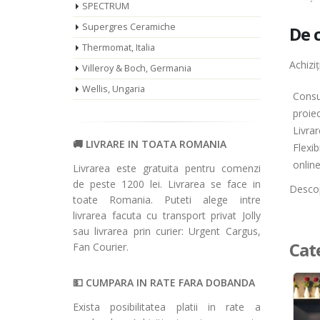
SPECTRUM
Supergres Ceramiche
De c
Thermomat, Italia
Achiziț
Villeroy & Boch, Germania
Wellis, Ungaria
Consul
proiec
Livrar
LIVRARE IN TOATA ROMANIA
Flexib
online
Livrarea este gratuita pentru comenzi
de peste 1200 lei. Livrarea se face in
Descope
toate Romania. Puteti alege intre
livrarea facuta cu transport privat Jolly
sau livrarea prin curier: Urgent Cargus,
Cat
Fan Courier.
CUMPARA IN RATE FARA DOBANDA
Exista posibilitatea platii in rate a