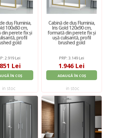
de duș Fluminia,
Cabină de duș Fluminia,
Gold 100x80 cm,
Iris Gold 120x90 cm,
din perete fix și
formată din perete fix și
lisantă, profil
ușă culisantă, profil
ushed gold
brushed gold
P: 2.919 Lei
PRP: 3.149 Lei
.851 Lei
1.946 Lei
AUGĂ ÎN COȘ
ADAUGĂ ÎN COȘ
in stoc
in stoc